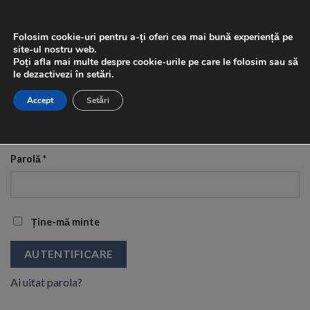
Skip
0
to
Folosim cookie-uri pentru a-ți oferi cea mai bună experiență pe
content
site-ul nostru web.
Poți afla mai multe despre cookie-urile pe care le folosim sau să
le dezactivezi în setări.
AUTENTIFICARE
Nume utilizator sau adresă email
*
Accept
Setări
Parolă
*
Ține-mă minte
AUTENTIFICARE
Ai uitat parola?