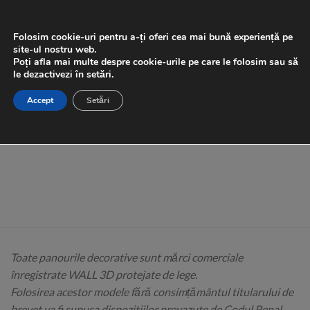
Skip
0
to
Folosim cookie-uri pentru a-ți oferi cea mai bună experiență pe
content
site-ul nostru web.
Poți afla mai multe despre cookie-urile pe care le folosim sau să
le dezactivezi în setări.
Coșul tău este în prezent gol.
Accept
Setări
ÎNAPOI LA MAGAZIN
Toate panourile decorative sunt mărci comerciale
înregistrate WALL 3D protejate de lege.
Folosirea acestor modele fără consimțământul titularului de
brevet va fi supusa dispozitiilor prevazute de Codul Penal .