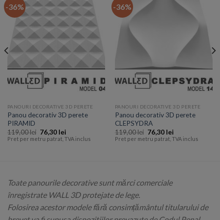
-36%
-36%
PANOURI DECORATIVE 3D PERETE
PANOURI DECORATIVE 3D PERETE
Panou decorativ 3D perete
Panou decorativ 3D perete
PIRAMID
CLEPSYDRA
119,00
lei
76,30
lei
119,00
lei
76,30
lei
Pret per metru patrat, TVA inclus
Pret per metru patrat, TVA inclus
Toate panourile decorative sunt mărci comerciale
înregistrate WALL 3D protejate de lege.
Folosirea acestor modele fără consimțământul titularului de
brevet va fi supusa dispozitiilor prevazute de Codul Penal .