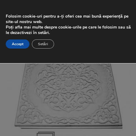
Skip
0
to
Folosim cookie-uri pentru a-ți oferi cea mai bună experiență pe
content
site-ul nostru web.
Poți afla mai multe despre cookie-urile pe care le folosim sau să
le dezactivezi în setări.
Accept
Setări