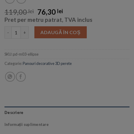
119,00
76,30
lei
lei
Pret per metru patrat, TVA inclus
Cantitate Panou decorativ 3D perete ELLIPSE
ADAUGĂ ÎN COȘ
SKU:
pd-m03-ellipse
Categorie:
Panouri decorative 3D perete
Descriere
Informații suplimentare