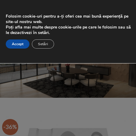
Skip
0
to
Folosim cookie-uri pentru a-ți oferi cea mai bună experiență pe
content
site-ul nostru web.
Poți afla mai multe despre cookie-urile pe care le folosim sau să
le dezactivezi în setări.
Accept
Setări
-36%